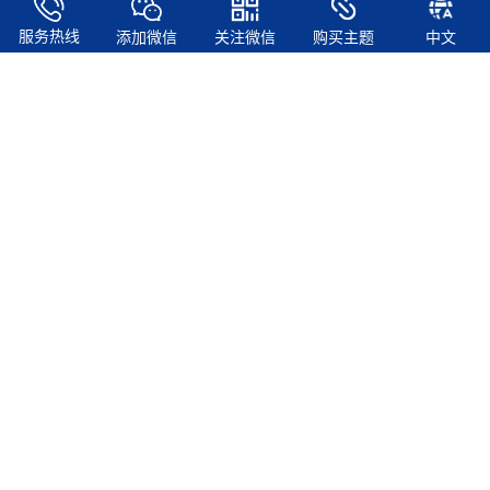
服务热线
添加微信
关注微信
购买主题
中文
自由构建，自由修改
WordPress是一款能让您建立出色网站、博客或应用程序的开源软
件。美观的设计，强大的功能，助您自由发挥心中所想。WordPress
既是免费的，也是无价的。