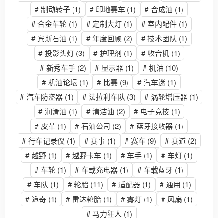
#
制动转子
(1)
#
印地赛车
(1)
#
合成油
(1)
#
合金车轮
(1)
#
定制大灯
(1)
#
室内配件
(1)
#
宾斯石油
(1)
#
年度回顾
(2)
#
技术团队
(1)
#
投影头灯
(3)
#
护理剂
(1)
#
收音机
(1)
#
新秀车手
(2)
#
显示器
(1)
#
机油
(10)
#
机油论坛
(1)
#
比赛
(9)
#
汽车迷
(1)
#
汽车防盗器
(1)
#
法拉利车队
(3)
#
涡轮增压器
(1)
#
润滑油
(1)
#
清洁油
(2)
#
电子竞技
(1)
#
皮革
(1)
#
石油公司
(2)
#
蓝牙接收器
(1)
#
行车记录仪
(1)
#
赛事
(1)
#
赛车
(9)
#
赛道
(2)
#
越野
(1)
#
越野卡车
(1)
#
车手
(1)
#
车灯
(1)
#
车轮
(1)
#
车载充电器
(1)
#
车载蓝牙
(1)
#
车队
(1)
#
轮胎
(11)
#
适配器
(1)
#
通用
(1)
#
道奇
(1)
#
雷达轮胎
(1)
#
雾灯
(1)
#
风扇
(1)
#
马力狂人
(1)