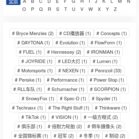
全部
A
B
C
D
E
F
G
H
I
J
K
L
M
N
O
P
Q
R
S
T
U
V
W
X
Y
Z
#
Bryce Menzies
(2)
#
CD播放器
(1)
#
Concepts
(1)
#
DAYTONA
(1)
#
Evolution
(1)
#
FlowForm
(1)
#
FUEL
(1)
#
Hennessey
(2)
#
IRONMAN
(1)
#
JOYRIDE
(1)
#
LED大灯
(1)
#
Lumen
(1)
#
Motorsports
(1)
#
NEXEN
(1)
#
Pennzoil
(33)
#
Penske
(1)
#
Performance
(1)
#
Power Stop
(1)
#
RLL车队
(1)
#
Schumacher
(1)
#
SCORPION
(1)
#
SnowyFox
(1)
#
Spec-D
(1)
#
Spyder
(1)
#
Technaxx
(1)
#
The Right Stuff
(1)
#
Thinkware
(1)
#
TikTok
(1)
#
VISION
(1)
#
一级方程式
(2)
#
俱乐部
(1)
#
倍耐力轮胎
(2)
#
倒车摄像头
(2)
#
全国锦标赛
(1)
#
冠军
(2)
#
冬季
(1)
#
制动
(2)