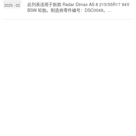
下来，添加了一种创新的橡胶化合物，这种化合物经久
此列表适用于新款 Radar Dimax AS 8 215/55R17 94V
2025 - 02
耐用…
BSW 轮胎。制造商零件编号：DSC0049。
Radar Dimax AS 8 轮胎是一款适合高性能轿车和 SUV
的优质全季节运动旅行轮胎，具有运动外观和出色的操
控性。该轮胎采用非对称胎面花纹，横向大凹槽可提供
良好的牵引力和均匀磨损。横向细槽可在雪地和雪泥条
件下提供增强的牵引力，并采用优化的胎面复合材料
技…