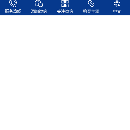
服务热线
添加微信
关注微信
购买主题
中文
自由构建，自由修改
WordPress是一款能让您建立出色网站、博客或应用程序的开源软
件。美观的设计，强大的功能，助您自由发挥心中所想。WordPress
既是免费的，也是无价的。
关注我们