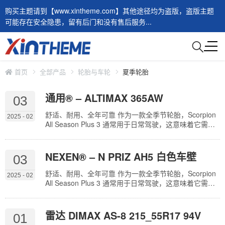
购买主题请到【www.xintheme.com】其他途径均为盗版，盗版主题
可能存在安全隐患，留有后门和没有售后服务...
首页
全部产品
轮胎与车轮
夏季轮胎
通用® – ALTIMAX 365AW
03
舒适、耐用、全年可靠 作为一款全季节轮胎，Scorpion
2025 - 02
All Season Plus 3 通常用于日常驾驶，这意味着它需要
全年舒适、耐用和可靠。幸运的是，倍耐力的经验和专
业知识意味着该品牌完全有能力实现所有这些目标。首
先，Scorpion All Season Plus 3 采用了计算机优化设
NEXEN® – N PRIZ AH5 白色车壁
03
计，可降低道路噪音和振动，从而提高乘坐舒适度。接
下来，添加了一种创新的橡胶化合物，这种化合物经久
舒适、耐用、全年可靠 作为一款全季节轮胎，Scorpion
2025 - 02
耐用…
All Season Plus 3 通常用于日常驾驶，这意味着它需要
全年舒适、耐用和可靠。幸运的是，倍耐力的经验和专
业知识意味着该品牌完全有能力实现所有这些目标。首
先，Scorpion All Season Plus 3 采用了计算机优化设
雷达 DIMAX AS-8 215_55R17 94V
01
计，可降低道路噪音和振动，从而提高乘坐舒适度。接