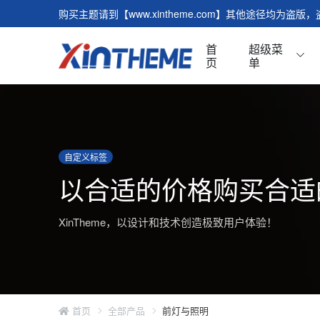
购买主题请到【www.xintheme.com】其他途径均为盗
首
超级菜
页
单
滑块/轮播
特点
自定义标签
图文模块
表单
以合适的价格购买合适
客户评价
视频
常见问题
标签
XinTheme，以设计和技术创造极致用户体验！
文章模块
表单
默认页面
模块
首页
夏季轮胎
全部产品
前灯与照明