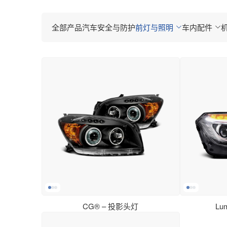
竞赛轮胎
全部产品
越野车/跨界车
汽车安全与防护
前灯与照明
车内配件
轻型卡车
卡车和公共汽车
电池与粘合剂
CG® – 投影头灯
Lu