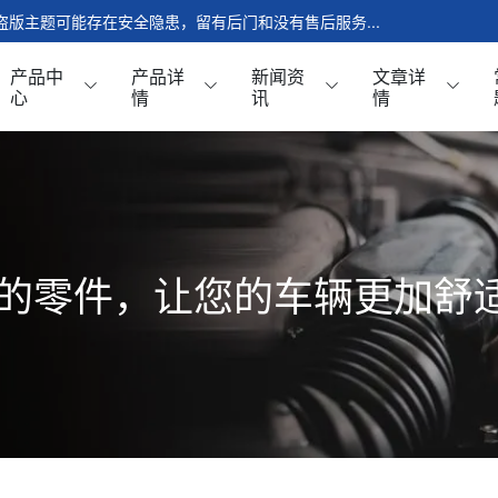
版，盗版主题可能存在安全隐患，留有后门和没有售后服务...
产品中
产品详
新闻资
文章详
心
情
讯
情
介绍
工具与设备
模块
机油与液体
的零件，让您的车辆更加舒
模块
机油
云页面
清洁油
页面
轮胎与车轮
页面
所有季节