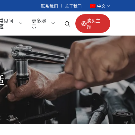
联系我们
关于我们
中文
常见问
更多演
购买主
题
示
题
乘用车
合金车轮
适
车内配件
倒车影像
座椅配件
扶手箱