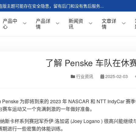
版，盗版主题可能存在安全隐患，留有后门和没有售后服务...
产品中
产品详
新闻资
文章详
心
情
讯
情
了解 Penske 车队在
介绍
工具与设备
模块
机油与液体
行业资讯
2025-02-03
模块
机油
云页面
清洁油
页面
轮胎与车轮
am Penske 为即将到来的 2023 年 NASCAR 和 NTT In
为赛车运动又一个充满刺激的一年做好准备。
页面
所有季节
 年纳斯卡杯系列赛冠军乔伊·洛加诺 (Joey Logano ) 很高兴能继
赛期进行一些密集的体能训练。