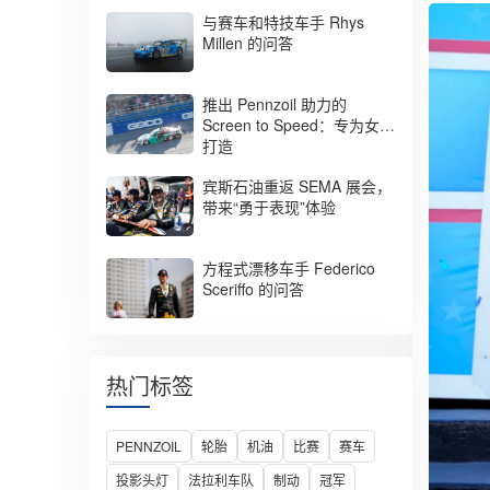
竞赛轮胎
与赛车和特技车手 Rhys
Millen 的问答
越野车/跨界车
轻型卡车
推出 Pennzoil 助力的
Screen to Speed：专为女性
卡车和公共汽车
打造
电池与粘合剂
宾斯石油重返 SEMA 展会，
带来“勇于表现”体验
方程式漂移车手 Federico
Sceriffo 的问答
热门标签
PENNZOIL
轮胎
机油
比赛
赛车
投影头灯
法拉利车队
制动
冠军