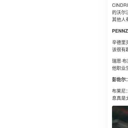
CIN
的沃尔
其他人
PEN
辛德里
该很有
瑞恩·布
他职业
彭佐尔
布莱尼
息真是