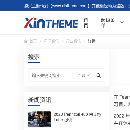
购买主题请到【www.xintheme.com】其他途径均为盗
首
超级菜
页
单
首页
新闻资讯
行业资讯
详情
搜索
滑块/轮播
特点
图文模块
表单
客户评价
视频
常见问题
标签
文章模块
表单
在 Te
新闻资讯
习惯，
默认页面
模块
2023 Pennzoil 400 由 Jiffy
2022
Lube 提供
并在休
夏季轮胎