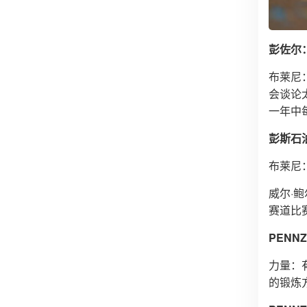
彭佐尔
布莱尼
会谈论
一年中
彭斯石
布莱尼
威尔·鲍
赛道比
PEN
力量：
的锻炼