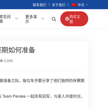
联系我们
关于我们
中文
常见问
更多演
购买主
题
示
题
休赛期如何准备
乘用车
合金车轮
2,045
车内配件
倒车影像
座椅配件
dyCar 赛季做准备之际，每位车手都分享了他们独特的休赛期
扶手箱
续与 Team Penske 一起庆祝冠军，与家人共度时光，